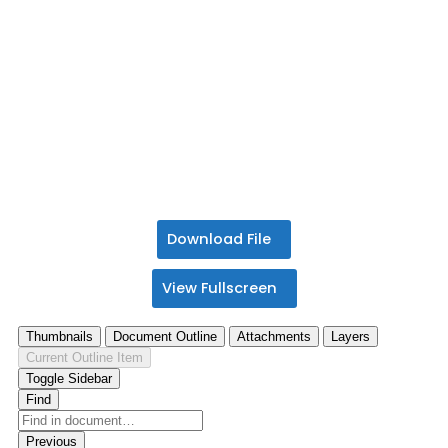
SLAHOC – 29:
Reconstrucción capsular
superior de hombro con
autoinjerto de bíceps Vs
aloinjerto de Aquiles.
Estudio comparativo a 2
años
Download File
View Fullscreen