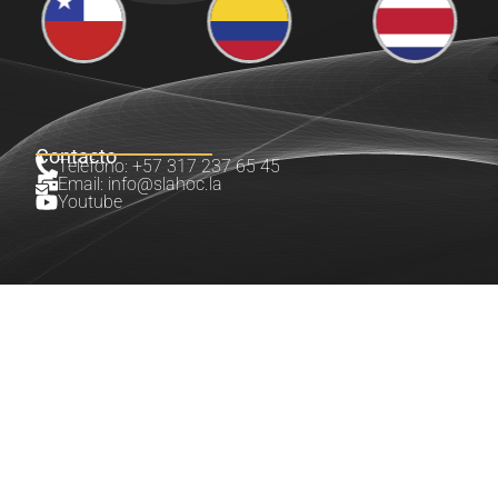
Contacto
Teléfono: +57 317 237 65 45
Email: info@slahoc.la
Youtube